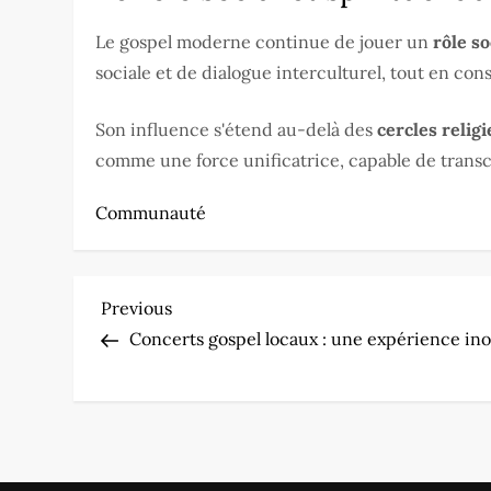
Le gospel moderne continue de jouer un
rôle so
sociale et de dialogue interculturel, tout en co
Son influence s'étend au-delà des
cercles relig
comme une force unificatrice, capable de transce
Communauté
N
Previous
Previous
Post
Concerts gospel locaux : une expérience inou
a
v
i