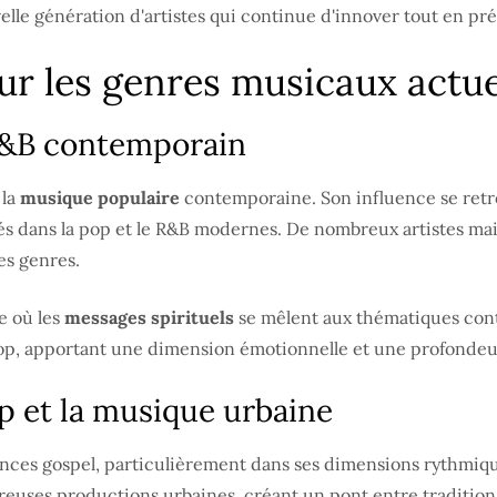
le génération d'artistes qui continue d'innover tout en prés
sur les genres musicaux actue
 R&B contemporain
 la
musique populaire
contemporaine. Son influence se retr
isés dans la pop et le R&B modernes. De nombreux artistes m
es genres.
e où les
messages spirituels
se mêlent aux thématiques con
op, apportant une dimension émotionnelle et une profondeur
op et la musique urbaine
ences gospel, particulièrement dans ses dimensions rythmiqu
euses productions urbaines, créant un pont entre tradition 