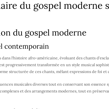
naire du gospel moderne 
ution du gospel moderne
el contemporain
 dans l'histoire afro-américaine, évoluant des chants d'esc
est progressivement transformée en un style musical sophisti
rme structurée de ces chants, mêlant expressions de foi et c
nfluences musicales diverses tout en conservant son essence 
es complexes et des arrangements modernes, tout en préserv