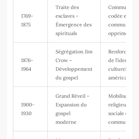
Traite des
Communicat
1769-
esclaves –
codée entre
1875
Émergence des
communauté
spirituals
opprimées
Ségrégation Jim
Renforcemen
1876-
Crow –
de l’identité
1964
Développement
culturelle af
du gospel
américaine
Grand Réveil –
Mobilisation
1900-
Expansion du
religieuse et
1930
gospel
sociale des
moderne
communauté