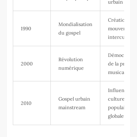
urbain
Création d’u
Mondialisation
1990
mouvement
du gospel
interculture
Démocratisa
Révolution
2000
de la produc
numérique
musicale
Influence sur
Gospel urbain
culture
2010
mainstream
populaire
globale