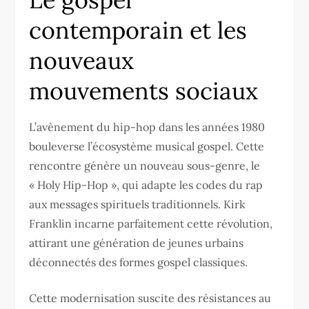
contemporain et les
nouveaux
mouvements sociaux
L’avènement du hip-hop dans les années 1980
bouleverse l’écosystème musical gospel. Cette
rencontre génère un nouveau sous-genre, le
« Holy Hip-Hop », qui adapte les codes du rap
aux messages spirituels traditionnels. Kirk
Franklin incarne parfaitement cette révolution,
attirant une génération de jeunes urbains
déconnectés des formes gospel classiques.
Cette modernisation suscite des résistances au