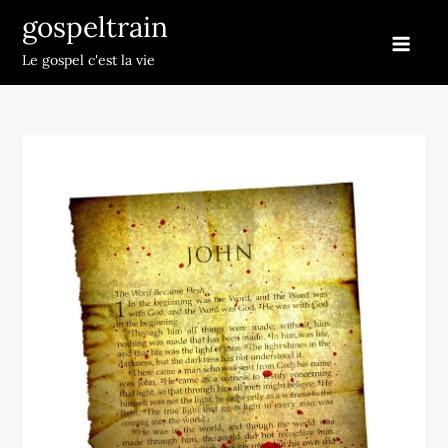
Skip
gospeltrain
to
Le gospel c'est la vie
content