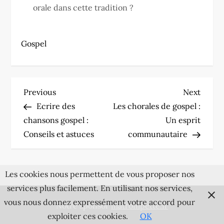
orale dans cette tradition ?
Gospel
N
Previous
Next
Previous
Next
Post
Post
Ecrire des
Les chorales de gospel :
a
chansons gospel :
Un esprit
v
Conseils et astuces
communautaire
i
Les cookies nous permettent de vous proposer nos
g
services plus facilement. En utilisant nos services,
a
vous nous donnez expressément votre accord pour
Notre sponsor
matrompette.fr
exploiter ces cookies.
OK